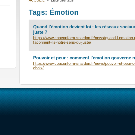
ACCUEIL
>
Liste des tags
Tags: Émotion
Quand l’émotion devient loi : les réseaux sociau
juste ?
https://www.coaconform-snardon.fr/news/quand-l-emotion-d
faconnent-ils-notre-sens-du-juste/
Pouvoir et peur : comment l’émotion gouverne 
https://www.coaconform-snardon.fr/news/pouvoir-et-peur-
choix/