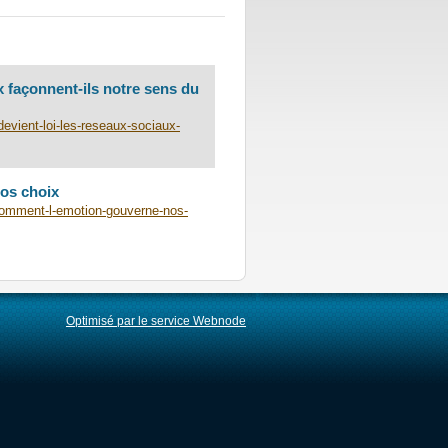
x façonnent-ils notre sens du
evient-loi-les-reseaux-sociaux-
nos choix
comment-l-emotion-gouverne-nos-
Optimisé par le service Webnode