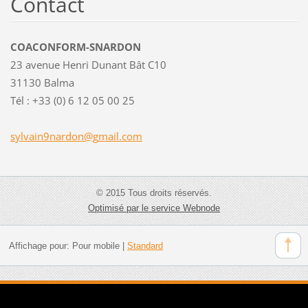
Contact
COACONFORM-SNARDON
23 avenue Henri Dunant Bât C10
31130 Balma
Tél : +33 (0) 6 12 05 00 25
sylvain9
nardon@g
mail.com
© 2015 Tous droits réservés.
Optimisé par le service Webnode
Affichage pour:
Pour mobile
|
Standard