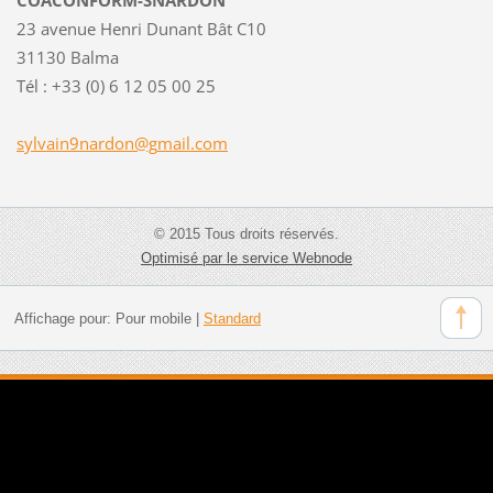
23 avenue Henri Dunant Bât C10
31130 Balma
Tél : +33 (0) 6 12 05 00 25
sylvain9
nardon@g
mail.com
© 2015 Tous droits réservés.
Optimisé par le service Webnode
Affichage pour:
Pour mobile
|
Standard