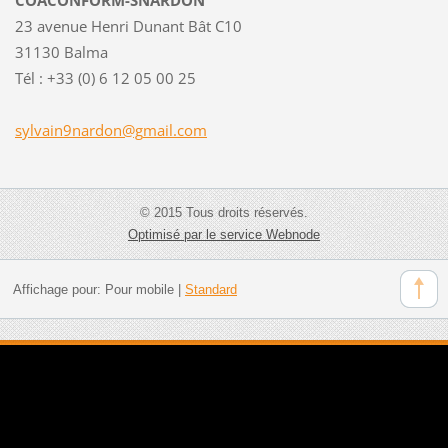
23 avenue Henri Dunant Bât C10
31130 Balma
Tél : +33 (0) 6 12 05 00 25
sylvain9
nardon@g
mail.com
© 2015 Tous droits réservés.
Optimisé par le service Webnode
Affichage pour:
Pour mobile
|
Standard