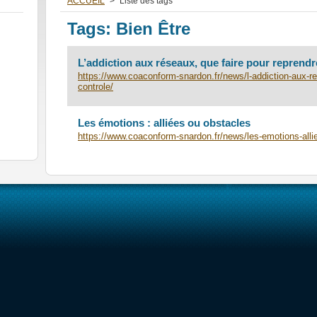
ACCUEIL
>
Liste des tags
Tags: Bien Être
L’addiction aux réseaux, que faire pour reprendr
https://www.coaconform-snardon.fr/news/l-addiction-aux-re
controle/
Les émotions : alliées ou obstacles
https://www.coaconform-snardon.fr/news/les-emotions-alli