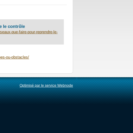
e le contrôle
seaux-que-faire-pour-reprendre-le-
ees-ou-obstacles/
Optimisé par le service Webnode