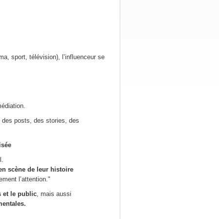
a, sport, télévision), l’influenceur se
édiation.
l des posts, des stories, des
isée
l.
en scène de leur histoire
ment l’attention."
 et le public
, mais aussi
mentales.