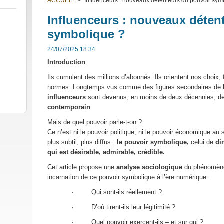
ACCUEIL
>
Influenceurs : nouveaux détenteurs du pouvoir sym
Influenceurs : nouveaux déten
symbolique ?
24/07/2025 18:34
Introduction
Ils cumulent des millions d’abonnés. Ils orientent nos choix
normes. Longtemps vus comme des figures secondaires de l
influenceurs
sont devenus, en moins de deux décennies, d
contemporain
.
Mais de quel pouvoir parle-t-on ?
Ce n’est ni le pouvoir politique, ni le pouvoir économique au 
plus subtil, plus diffus :
le pouvoir symbolique,
celui de
di
qui est désirable, admirable, crédible.
Cet article propose une
analyse sociologique
du phénomène
incarnation de ce pouvoir symbolique à l’ère numérique :
· Qui sont-ils réellement ?
· D’où tirent-ils leur légitimité ?
· Quel pouvoir exercent-ils – et sur qui ?