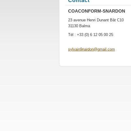
Contact
COACONFORM-SNARDON
23 avenue Henri Dunant Bât C10
31130 Balma
Tél : +33 (0) 6 12 05 00 25
sylvain9
nardon@g
mail.com