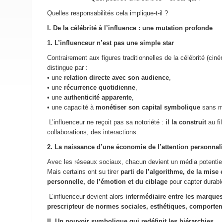
Quelles responsabilités cela implique-t-il ?
I. De la célébrité à l’influence : une mutation profonde
1. L’influenceur n’est pas une simple star
Contrairement aux figures traditionnelles de la célébrité (ciném
distingue par :
• une
relation directe avec son audience
,
• une
récurrence quotidienne
,
• une
authenticité apparente
,
• une capacité à
monétiser son capital symbolique
sans m
L’influenceur ne reçoit pas sa notoriété :
il la construit
au fi
collaborations, des interactions.
2. La naissance d’une économie de l’attention personnal
Avec les réseaux sociaux, chacun devient un média potentie
Mais certains ont su tirer
parti de l’algorithme, de la mise 
personnelle, de l’émotion et du ciblage
pour capter durable
L’influenceur devient alors
intermédiaire entre les marques
prescripteur de normes sociales, esthétiques, comporte
II. Un pouvoir symbolique qui redéfinit les hiérarchies