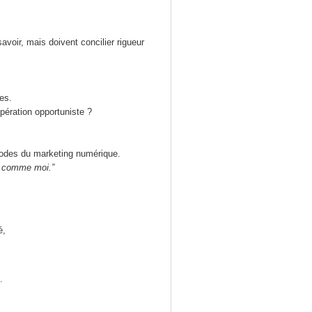
savoir, mais doivent concilier rigueur
es.
pération opportuniste ?
codes du marketing numérique.
ir comme moi.”
é,
.